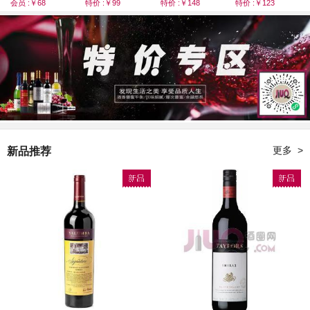
会员 :￥68
特价 :￥99
特价 :￥148
特价 :￥123
Grenche）
mareil）
）
Brut)
更多 >
新品推荐