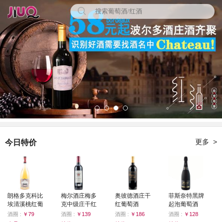
更多 >
今日特价
朗格多克科比
梅尔酒庄梅多
奥彼德酒庄干
菲斯奈特黑牌
埃清溪桃红葡
克中级庄干红
红葡萄酒
起泡葡萄酒
萄酒（Comme
葡萄酒
2015（Chateau
(Freixenet
酒圈 :
￥79
酒圈 :
￥139
酒圈 :
￥186
酒圈 :
￥128
une Evidence
（chateau
De L’aubrade
Cordon Negro