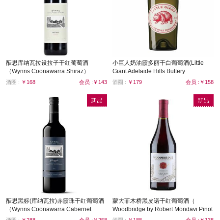
酝思库纳瓦拉设拉子干红葡萄酒
小巨人奶油霞多丽干白葡萄酒(Little
（Wynns Coonawarra Shiraz）
Giant Adelaide Hills Buttery
Chardonnay)
酒圈 :
￥168
会员 :￥143
酒圈 :
￥179
会员 :￥158
酝思黑标(库纳瓦拉)赤霞珠干红葡萄酒
蒙大菲木桥黑皮诺干红葡萄酒（
（Wynns Coonawarra Cabernet
Woodbridge by Robert Mondavi Pinot
Sauvignon）
Noir）