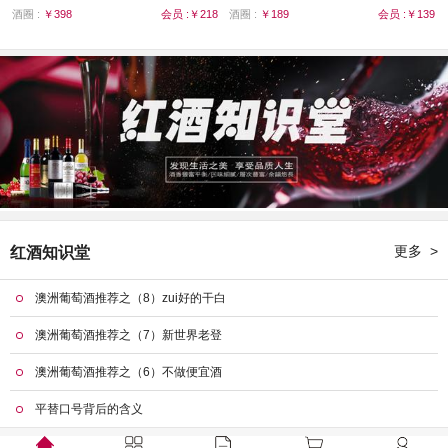
Villages）
酒圈 :
￥398
会员 :￥218
酒圈 :
￥189
会员 :￥139
更多 >
红酒知识堂
澳洲葡萄酒推荐之（8）zui好的干白
澳洲葡萄酒推荐之（7）新世界老登
澳洲葡萄酒推荐之（6）不做便宜酒
平替口号背后的含义