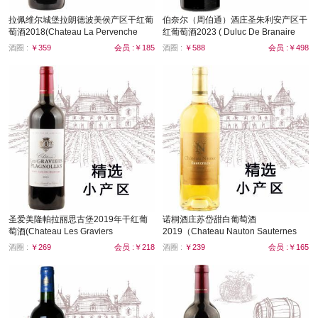
拉佩维尔城堡拉朗德波美侯产区干红葡
伯奈尔（周伯通）酒庄圣朱利安产区干
萄酒2018(Chateau La Pervenche
红葡萄酒2023 ( Duluc De Branaire
Lalande de Pomerol)
2023 )
酒圈 :
￥359
会员 :￥185
酒圈 :
￥588
会员 :￥498
圣爱美隆帕拉丽思古堡2019年干红葡
诺桐酒庄苏岱甜白葡萄酒
萄酒(Chateau Les Graviers
2019（Chateau Nauton Sauternes
Plagnolles 2019）
2019）
酒圈 :
￥269
会员 :￥218
酒圈 :
￥239
会员 :￥165