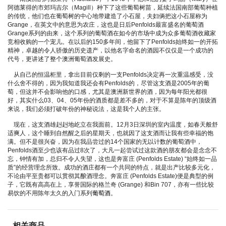
阿德莱得的市郊玛吉尔（Magill）种下了这些葡萄树苗，延续法国南部葡萄种植
的传统，他们也在葡萄树的中心地带建造了小石屋，夫妇俩把这小石屋称为
Grange，在英文中的意思为农庄，这也是日后Penfolds最富盛名的葡萄酒
Grange系列的由来，这个系列的葡萄酒在如今的市场中成为众多葡萄酒收藏家
竞相收购的一个宠儿。在以后的150多年间，他留下了Penfolds始终如一的开拓
精神，卓越的令人骄傲的历史遗产，以他名字命名的酒园不仅仅是一个成功的
代号，更讲述了整个澳洲葡萄酒发展史。
从自己的恒温柜里，拿出目前仅剩的一支Penfolds决定再一次重温感受，没
什么舍不得的，因为我知道我还会有Penfolds的，尽管这支酒是2005年的葡
萄，但这并不会影响他的口感，尤其是澳洲新世界的酒，因为每年阳光都很
好，其实什么03、04、05年份的酒质都是差不多的，对于不算是陈年的顶级酒
来说，我们必须打破年份的神秘说法，这是我个人的主张。
现在，这支酒雄赳赳地屹立在我面前。12月3日深圳的室内温度，如春天般舒
适爽人，这个睡到自然醒之后的星期天，也就因了这支酒而让我有些幸福的饱
满。但不是很兴奋，因为在我品尝过的14个国家的无以计数的葡萄酒中，
Penfolds酒至少也该有品过8次了，大凡一起尝试过这款酒的朋友都会是念念不
忘，钟情有加，总归不令人失望，这也是奔富庄 (Penfolds Estate) “始终如一品
质”的经营理念所致。成功的酒庄都有一个共同的特点，就是出产比较多元化，
不论由平至贵都可以贯彻其酿酒理念。奔富庄 (Penfolds Estate)便是典型的例
子，它既有高高在上，享誉国际的格兰奇 (Grange) 和Bin 707，亦有一些比较
易饮的不用陈年太久的入门系列
葡萄酒
。
相关商品