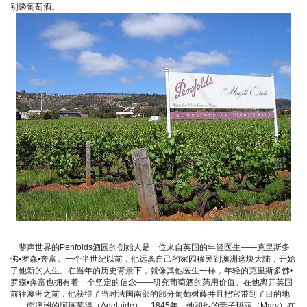
别谈葡萄酒。
斐声世界的Penfolds酒园的创始人是一位来自英国的年轻医生——克里斯多
佛•罗森•奔富。一个半世纪以前，他远离自己的家园移民到澳洲这块大陆，开始
了他新的人生。在当年的历史背景下，就像其他医生一样，年轻的克里斯多佛•
罗森•奔富也拥有着一个坚定的信念——研究葡萄酒的药用价值。在他离开英国
前往澳洲之前，他获得了当时法国南部的部分葡萄树藤并且把它带到了目的地
——南澳洲的阿德莱得（Adelaide），1845年，他和他的妻子玛丽（Mary）在