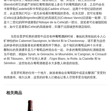
着平静地来往于海面的渔船，随便地吃上一顿。从这里，踏上去往邦多
(Bandol)和它的盛产浓味红葡萄酒的坡上多石子的葡萄园的大道，之后约会在
卡斯带勒(Castellet)和卡帝耶达祖(Cadière d'Azur)，这两个中世纪设防的村
庄，从这里我们可以一览无余地看到葡萄园的景色。在东北部，您可在塞勒
(Celle)(皮袅勒(Brignolles)附近)的高德瓦尔(Coteaux Varois)旧居歇一歇脚，它
是十二世纪的阿毕德塞勒(l'Abbaye de la Celle)的一部分。游览者可在修隐院租
住，如今它是塞勒(Celle)的高级旅馆，归属于法国城堡和酒店组织。
当您在普罗旺斯的酒窖中品尝各种
葡萄酒的
时候，像如此美味如此令人心
旷神怡的le Cabernet Sauvignon, le Merlot 和 le Chardonnay，请不要为这些
品种多样的法国最著名的葡萄酒而停下脚步。这个地区的葡萄品种十分丰富，
酿制出的美酒通常是几个葡萄品种混合在一起。许多的葡萄混制的红酒都是相
当不错的，例如le Syrah, le Grenache, le Mourvèdre, le Carignan, le Cinsault
et 和 Tibouren。对于任何人来讲，l'Ugni Blanc, le Rolle, la Clairette 和 le
Sémillon，这些知名白葡萄酒都是令大多数人称道的创造。
在普罗旺斯的任何一个地方，旅游者都会在葡萄园中或是在酿酒厂里受到
热情接待。很久以来，这里的好客人们都会让客人尽情享受当地的琼浆。
相关商品