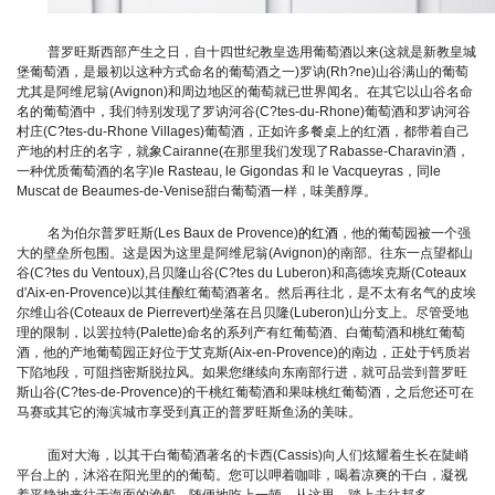
普罗旺斯西部产生之日，自十四世纪教皇选用葡萄酒以来(这就是新教皇城
堡葡萄酒，是最初以这种方式命名的葡萄酒之一)罗讷(Rh?ne)山谷满山的葡萄
尤其是阿维尼翁(Avignon)和周边地区的葡萄就已世界闻名。在其它以山谷名命
名的葡萄酒中，我们特别发现了罗讷河谷(C?tes-du-Rhone)葡萄酒和罗讷河谷
村庄(C?tes-du-Rhone Villages)葡萄酒，正如许多餐桌上的红酒，都带着自己
产地的村庄的名字，就象Cairanne(在那里我们发现了Rabasse-Charavin酒，
一种优质葡萄酒的名字)le Rasteau, le Gigondas 和 le Vacqueyras，同le
Muscat de Beaumes-de-Venise甜白葡萄酒一样，味美醇厚。
名为伯尔普罗旺斯(Les Baux de Provence)
的红酒
，他的葡萄园被一个强
大的壁垒所包围。这是因为这里是阿维尼翁(Avignon)的南部。往东一点望都山
谷(C?tes du Ventoux),吕贝隆山谷(C?tes du Luberon)和高德埃克斯(Coteaux
d'Aix-en-Provence)以其佳酿红葡萄酒著名。然后再往北，是不太有名气的皮埃
尔维山谷(Coteaux de Pierrevert)坐落在吕贝隆(Luberon)山分支上。尽管受地
理的限制，以罢拉特(Palette)命名的系列产有红葡萄酒、白葡萄酒和桃红葡萄
酒，他的产地葡萄园正好位于艾克斯(Aix-en-Provence)的南边，正处于钙质岩
下陷地段，可阻挡密斯脱拉风。如果您继续向东南部行进，就可品尝到普罗旺
斯山谷(C?tes-de-Provence)的干桃红葡萄酒和果味桃红葡萄酒，之后您还可在
马赛或其它的海滨城市享受到真正的普罗旺斯鱼汤的美味。
面对大海，以其干白葡萄酒著名的卡西(Cassis)向人们炫耀着生长在陡峭
平台上的，沐浴在阳光里的的葡萄。您可以呷着咖啡，喝着凉爽的干白，凝视