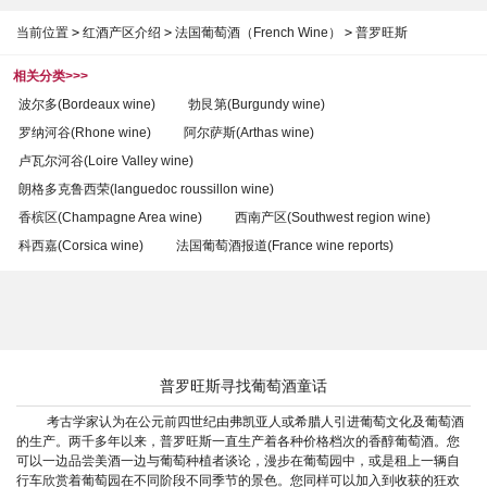
当前位置
>
红酒产区介绍
>
法国葡萄酒（French Wine）
>
普罗旺斯
相关分类>>>
波尔多(Bordeaux wine)
勃艮第(Burgundy wine)
罗纳河谷(Rhone wine)
阿尔萨斯(Arthas wine)
卢瓦尔河谷(Loire Valley wine)
朗格多克鲁西荣(languedoc roussillon wine)
香槟区(Champagne Area wine)
西南产区(Southwest region wine)
科西嘉(Corsica wine)
法国葡萄酒报道(France wine reports)
普罗旺斯寻找葡萄酒童话
考古学家认为在公元前四世纪由弗凯亚人或希腊人引进葡萄文化及葡萄酒
的生产。两千多年以来，普罗旺斯一直生产着各种价格档次的香醇葡萄酒。您
可以一边品尝美酒一边与葡萄种植者谈论，漫步在葡萄园中，或是租上一辆自
行车欣赏着葡萄园在不同阶段不同季节的景色。您同样可以加入到收获的狂欢