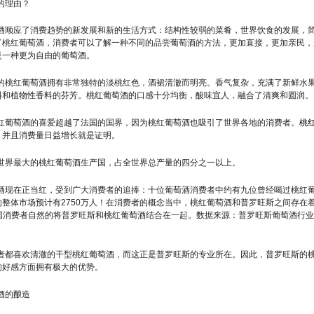
的理由？
酒顺应了消费趋势的新发展和新的生活方式：结构性较弱的菜肴，世界饮食的发展，
了桃红葡萄酒，消费者可以了解一种不同的品尝葡萄酒的方法，更加直接，更加亲民，
是一种更为自由的葡萄酒。
的桃红葡萄酒拥有非常独特的淡桃红色，酒裙清澈而明亮。香气复杂，充满了新鲜水
料和植物性香料的芬芳。桃红葡萄酒的口感十分均衡，酸味宜人，融合了清爽和圆润。
红葡萄酒的喜爱超越了法国的国界，因为桃红葡萄酒也吸引了世界各地的消费者。
桃
，并且消费量日益增长就是证明。
世界最大的桃红葡萄酒生产国，占全世界总产量的四分之一以上。
酒现在正当红，受到广大消费者的追捧：十位葡萄酒消费者中约有九位曾经喝过桃红
的整体市场预计有2750万人！在消费者的概念当中，桃红葡萄酒和普罗旺斯之间存在
法国消费者自然的将普罗旺斯和桃红葡萄酒结合在一起。数据来源：普罗旺斯葡萄酒行
者都喜欢清澈的干型桃红葡萄酒，而这正是普罗旺斯的专业所在。因此，普罗旺斯的
的好感方面拥有极大的优势。
酒的酿造