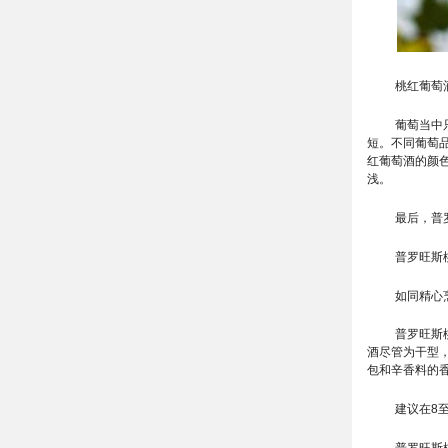
桃红葡萄
葡萄当中
短。不同葡萄
红葡萄酒的颜
浅。
最后，普
普罗旺斯
如同精心
普罗旺斯
酒尽管为干型
包和辛香料的
建议在8
普罗旺斯