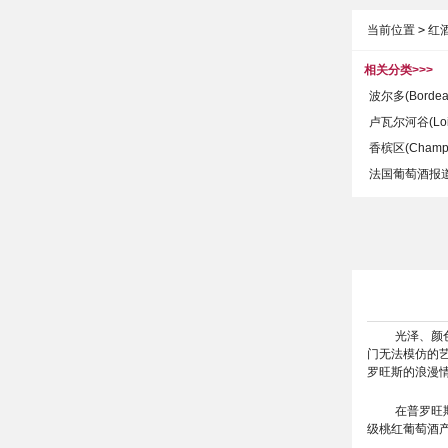
当前位置
>
红
相关分类>>>
波尔多(Bordeau
卢瓦尔河谷(Loire
香槟区(Champag
法国葡萄酒报道(Fra
光泽、颜
门无法模仿的
罗旺斯的浪漫
在普罗旺
级桃红葡萄酒产