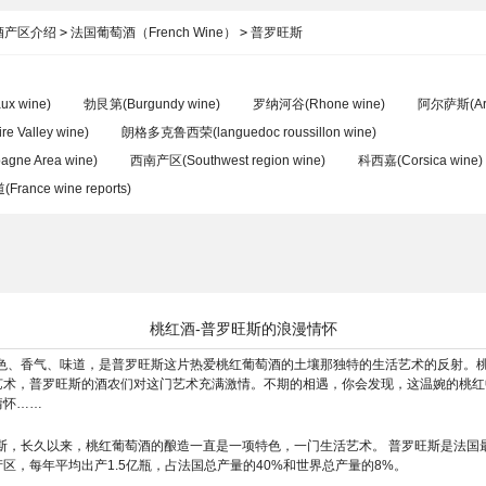
酒产区介绍
>
法国葡萄酒（French Wine）
>
普罗旺斯
x wine)
勃艮第(Burgundy wine)
罗纳河谷(Rhone wine)
阿尔萨斯(Art
 Valley wine)
朗格多克鲁西荣(languedoc roussillon wine)
ne Area wine)
西南产区(Southwest region wine)
科西嘉(Corsica wine)
nce wine reports)
桃红酒-普罗旺斯的浪漫情怀
色、香气、味道，是普罗旺斯这片热爱桃红葡萄酒的土壤那独特的生活艺术的反射。
艺术，普罗旺斯的酒农们对这门艺术充满激情。不期的相遇，你会发现，这温婉的桃红
情怀……
斯，长久以来，桃红葡萄酒的酿造一直是一项特色，一门生活艺术。 普罗旺斯是法国
区，每年平均出产1.5亿瓶，占法国总产量的40%和世界总产量的8%。