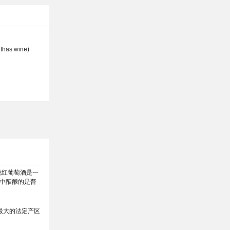
has wine)
桃红葡萄酒是一
中酝酿的是普
最大的法定产区