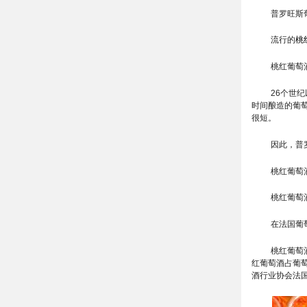
普罗旺斯
流行的
桃
桃红葡萄
26个世
时间酿造的葡
很短。
因此，普
桃红葡萄
桃红葡萄
在法国葡
桃红葡萄
红葡萄酒占葡萄
酒行业协会法