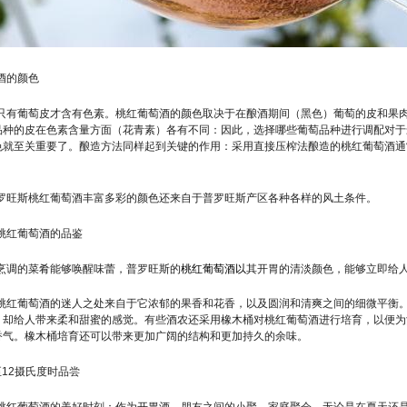
酒的颜色
只有葡萄皮才含有色素。桃红葡萄酒的颜色取决于在酿酒期间（黑色）葡萄的皮和果
品种的皮在色素含量方面（花青素）各有不同：因此，选择哪些葡萄品种进行调配对于
色就至关重要了。酿造方法同样起到关键的作用：采用直接压榨法酿造的桃红葡萄酒通
罗旺斯桃红葡萄酒丰富多彩的颜色还来自于普罗旺斯产区各种各样的风土条件。
桃红葡萄酒的品鉴
烹调的菜肴能够唤醒味蕾，普罗旺斯的
桃红葡萄酒以
其开胃的清淡颜色，能够立即给
桃红葡萄酒的迷人之处来自于它浓郁的果香和花香，以及圆润和清爽之间的细微平衡
，却给人带来柔和甜蜜的感觉。有些酒农还采用橡木桶对桃红葡萄酒进行培育，以便为
香气。橡木桶培育还可以带来更加广阔的结构和更加持久的余味。
至12摄氏度时品尝
桃红葡萄酒的美好时刻：作为开胃酒，朋友之间的小聚，家庭聚会，无论是在夏天还