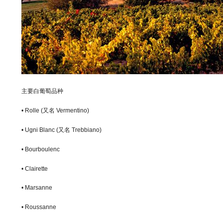
主要白葡萄品种
• Rolle (又名 Vermentino)
• Ugni Blanc (又名 Trebbiano)
• Bourboulenc
• Clairette
• Marsanne
• Roussanne