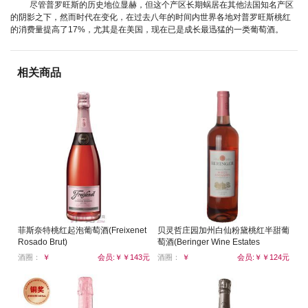
尽管普罗旺斯的历史地位显赫，但这个产区长期蜗居在其他法国知名产区
的阴影之下，然而时代在变化，在过去八年的时间内世界各地对普罗旺斯桃红
的消费量提高了17%，尤其是在美国，现在已是成长最迅猛的一类葡萄酒。
相关商品
菲斯奈特桃红起泡葡萄酒(Freixenet
贝灵哲庄园加州白仙粉黛桃红半甜葡
Rosado Brut)
萄酒(Beringer Wine Estates
California White Zinfandel)
酒圈：
￥
会员:￥￥143元
酒圈：
￥
会员:￥￥124元