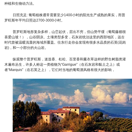
种植和生物动力法。
日照充足: 葡萄植株通常需要至少1400小时的阳光生产成熟的果实，而普
罗旺斯年平均日照达2700-3000小时。
普罗旺斯地形复杂多样，山峦起伏，层出不穷，但山势平缓（葡萄藤都很
喜爱山坡！），山谷阴凉。土壤类型多变，石灰岩统治这里的西部地区，远古
时代曾被温暖浅显的海域所覆盖。往东行走你会发现有很多水晶质的石英(花岗
岩)，和一小部分的火山岩。
纵观整个普罗旺斯，迷迭香、杜松、百里香和薰衣草这样的野生树脂类灌
木遍布丛生，许多人称这一类植物为“Garrigue”（在石灰岩和黏土之上）或
者“Marquis”（在石英之上），它们对当地的葡萄酒风格有很大的影响，