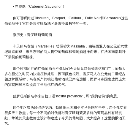
• 赤霞珠（Cabernet Sauvignon）
你可否听闻过Tibouren、Braquet、Calitour、Folle Noir和Barbaroux这些
葡萄品种？它们是普罗旺斯地区最古怪最独特的一类。
微历史：普罗旺斯葡萄酒
今天的马赛城（Marseille）曾经称为Massalia，由福西亚人在公元前六世
纪建造而成，来自东部的商人携带葡萄藤和葡萄酒越洋而来，在法国南部栽种
下最初的葡萄植株。
那个时期所产的红葡萄酒并不像我们今天所见红葡萄酒这般“红”，葡萄大
多在很短的时间内快速压榨处理，因而颜色很浅。当罗马人在公元前二世纪占
领这片区域时，马赛所产的桃红葡萄酒就已声名远播，而罗马帝国发达而庞大
的贸易网线再次提高了当地桃红的名气。
普罗旺斯的名字来自拉丁语'nostra provincia'，即“我的省份”的意思。
这个地区曾历经巴萨罗纳、勃艮第王国和圣罗马帝国的争夺，迄今耸立着
很多天主教堂，每一个不同的时代都对普罗旺斯繁复多样的葡萄品种有所贡
献，挚诚的天主教修士设计和建造了今天的葡萄园，大大提高了这里的酿酒工
艺。