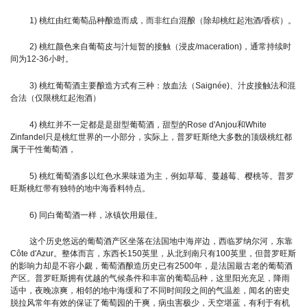
1) 桃红由红葡萄品种酿造而成，而非红白混酿（除却桃红起泡酒/香槟）。
2) 桃红颜色来自葡萄皮与汁短暂的接触（浸皮/maceration)，通常持续时
间为12-36小时。
3) 桃红葡萄酒主要酿造方式有三种：放血法（Saignée)、汁皮接触法和混
合法（仅限桃红起泡酒）
4) 桃红并不一定都是是甜型葡萄酒，甜型的Rose d'Anjou和White
Zinfandel只是桃红世界的一小部分，实际上，普罗旺斯绝大多数的顶级桃红都
属于干性葡萄酒，
5) 桃红葡萄酒多以红色水果味道为主，例如草莓、蔓越莓、樱桃等。普罗
旺斯桃红带有独特的地中海香料特点。
6) 同白葡萄酒一样，冰镇饮用最佳。
这个历史悠远的葡萄酒产区坐落在法国地中海岸边，西临罗纳尔河，东靠
Côte d'Azur。整体而言，东西长150英里，从北到南只有100英里，但普罗旺斯
的影响力却是不容小觑，葡萄酒酿造历史已有2500年，是法国最古老的葡萄酒
产区。普罗旺斯拥有优越的气候条件和丰富的葡萄品种，这里阳光充足，降雨
适中，夜晚凉爽，相邻的地中海缓和了不同时间段之间的气温差，闻名的密史
脱拉风常年有效的保证了葡萄园的干爽，病虫害极少，天空堪蓝，有利于有机