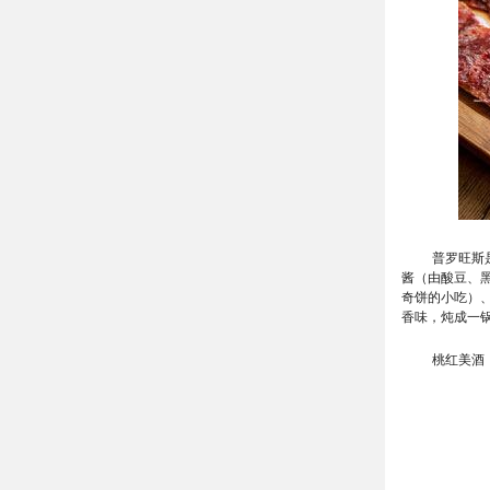
普罗旺斯
酱（由酸豆、
奇饼的小吃）
香味，炖成一
桃红美酒