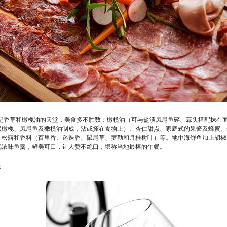
是香草和橄榄油的天堂，美食多不胜数：橄榄油（可与盐渍凤尾鱼碎、蒜头搭配抹在
黑橄榄、凤尾鱼及橄榄油制成，沾或搽在食物上）、杏仁甜点、家庭式的果酱及蜂蜜、
、松露和香料（百里香、迷迭香、鼠尾草、罗勒和月桂树叶）等。地中海鲜鱼加上胡椒
锅浓味鱼羹，鲜美可口，让人赞不绝口，堪称当地最棒的午餐。
：