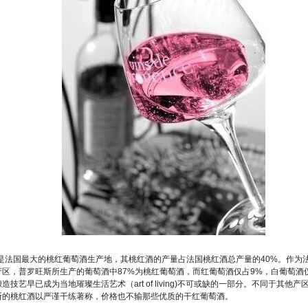
是法国最大的桃红葡萄酒生产地，其桃红酒的产量占法国桃红酒总产量的40%。作为
区，普罗旺斯所生产的葡萄酒中87%为桃红葡萄酒，而红葡萄酒仅占9%，白葡萄酒
造技艺早已成为当地璀璨生活艺术（art of living)不可或缺的一部分。不同于其他
斯的桃红酒以严谨干练著称，价格也不输那些优质的干红葡萄酒。