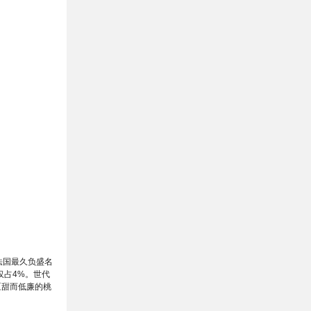
法国最久负盛名
仅占4%。世代
产区甜而低廉的桃