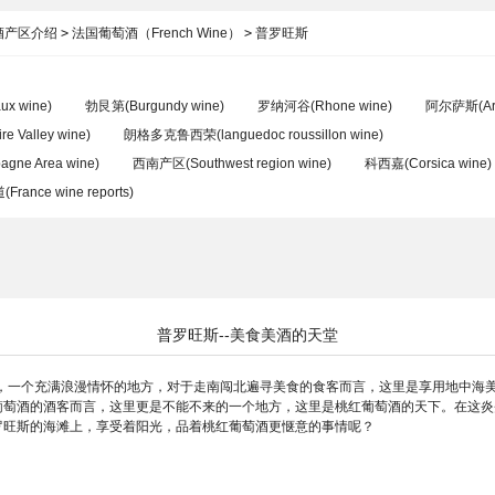
酒产区介绍
>
法国葡萄酒（French Wine）
>
普罗旺斯
x wine)
勃艮第(Burgundy wine)
罗纳河谷(Rhone wine)
阿尔萨斯(Art
 Valley wine)
朗格多克鲁西荣(languedoc roussillon wine)
ne Area wine)
西南产区(Southwest region wine)
科西嘉(Corsica wine)
nce wine reports)
普罗旺斯--美食美酒的天堂
，一个充满浪漫情怀的地方，对于走南闯北遍寻美食的食客而言，这里是享用地中海
葡萄酒的酒客而言，这里更是不能不来的一个地方，这里是桃红葡萄酒的天下。在这炎
罗旺斯的海滩上，享受着阳光，品着桃红葡萄酒更惬意的事情呢？