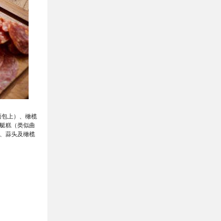
面包上）、橄榄
艇糕（类似曲
、蒜头及橄榄