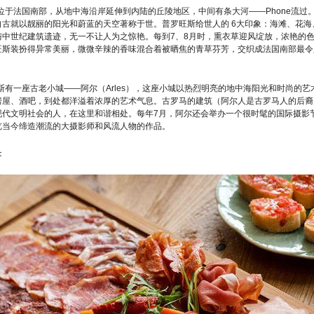
位于法国南部，从地中海沿岸延伸到内陆的丘陵地区，中间有条大河——Phone流过
自古就以靓丽的阳光和蔚蓝的天空著称于世。普罗旺斯给世人的 6大印象：海滩、花海
与中世纪建筑遗迹，无一不让人为之惊艳。每到7、8月时，熏衣草迎风绽放，浓艳的
旺斯装扮得异常美丽，微微辛辣的香味混合着被晒焦的青草芬芳，交织成法国南部最令
斯有一座古老小城——阿尔（Arles），这座小城以热烈明亮的地中海阳光和时尚的艺
房屋、酒吧，到处都洋溢着浓厚的艺术气息。古罗马的建筑（阿尔人是古罗马人的后裔
现代文明社会的人，在这里和谐相处。每年7月，阿尔还会举办一个很时髦的国际摄影
览当今缔造潮流的大摄影师和风流人物的作品。
：