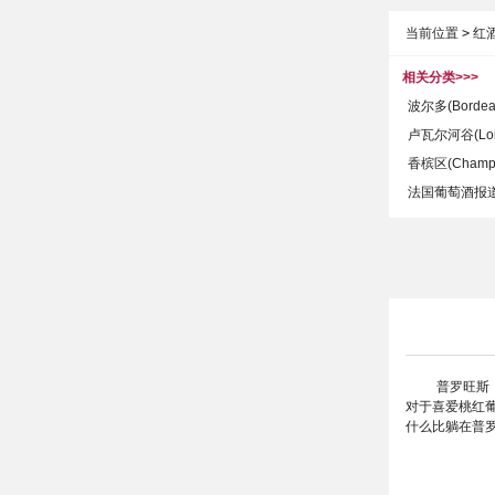
当前位置
>
红
相关分类>>>
波尔多(Bordeau
卢瓦尔河谷(Loire
香槟区(Champag
法国葡萄酒报道(Fra
普罗旺斯
对于喜爱桃红
什么比躺在普