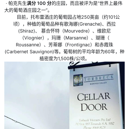
· 帕克先生
满分 100 分
的庄园，而且被评为是“世界上最伟
大的葡萄酒庄园之一”。
目前，托布雷酒庄的葡萄园占地250英亩（约101公
顷），种植的葡萄品种有歌海娜(Grenache)、西拉
(Shiraz)、 慕合怀特（Mourvedre）、维欧尼
（Viognier），玛珊（Marsanne）、瑚珊（
Roussanne）、芳蒂娜（Frontignac）和赤霞珠
(Carbernet Sauvignon)等。葡萄树的平均年龄为60年，种
植密度为1,500株/公顷。