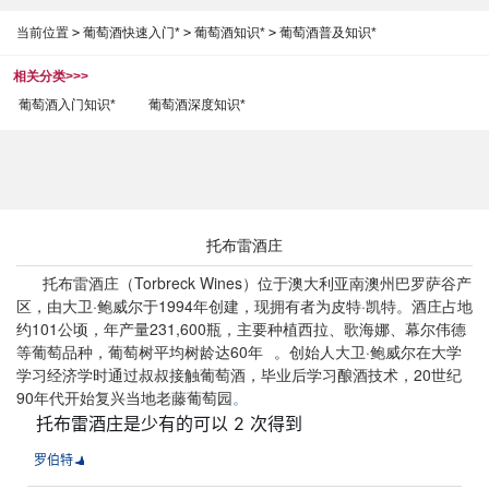
当前位置
>
葡萄酒快速入门*
>
葡萄酒知识*
>
葡萄酒普及知识*
相关分类>>>
葡萄酒入门知识*
葡萄酒深度知识*
托布雷酒庄
托布雷酒庄（Torbreck Wines）位于澳大利亚南澳州巴罗萨谷产
区，由大卫·鲍威尔于1994年创建，现拥有者为皮特·凯特
。酒庄占地
约101公顷，年产量231,600瓶，主要种植西拉、歌海娜、幕尔伟德
等葡萄品种，葡萄树平均树龄达60年
。创始人大卫·鲍威尔在大学
学习经济学时通过叔叔接触葡萄酒，毕业后学习酿酒技术，20世纪
90年代开始复兴当地老藤葡萄园
。
托布雷酒庄是少有的可以 2 次得到
罗伯特