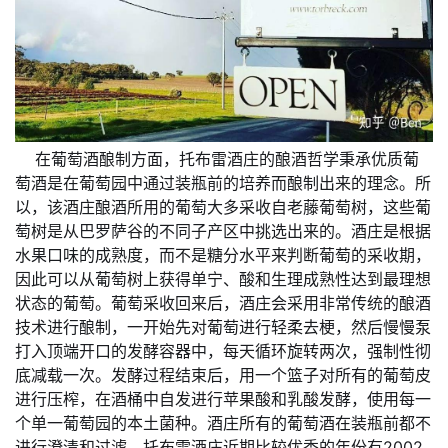
在葡萄酒酿制方面，托布雷酒庄的酿酒哲学秉承优质葡
萄酒是在葡萄园中通过装瓶前的培养而酿制出来的理念。所
以，该酒庄酿酒所用的葡萄大多采收自老藤葡萄树，这些葡
萄树是从巴罗萨谷的不同子产区中挑选出来的。酒庄是根据
水果口味的成熟度，而不是糖分水平来判断葡萄的采收期，
因此可以从葡萄树上获得单宁、酸和生理成熟性达到最理想
状态的葡萄。葡萄采收回来后，酒庄会采用非常传统的酿酒
技术进行酿制，一开始先对葡萄进行轻柔去梗，然后慢慢泵
打入顶端开口的发酵容器中，每天循环旋转两次，强制性彻
底减载一次。发酵过程结束后，用一个篮子对所有的葡萄皮
进行压榨，在酒桶中自发进行苹果酸和乳酸发酵，使用每一
个单一葡萄园的本土菌种。酒庄所有的葡萄酒在装瓶前都不
进行澄清和过滤。托布雷酒庄近期比较优秀的年份有2002