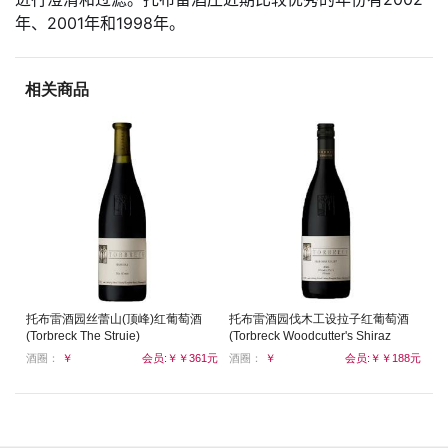
年、2001年和1998年。
相关商品
托布雷酒园丝蕾山(顶峰)红葡萄酒
托布雷酒园伐木工设拉子红葡萄酒
(Torbreck The Struie)
(Torbreck Woodcutter's Shiraz
"Stelvin Seal")
酒圈：
￥
会员:￥￥361元
酒圈：
￥
会员:￥￥188元