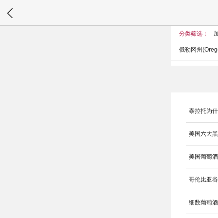
当前位置
>
红
分类筛选：
加
俄勒冈州(Orego
泰拉托为
美国六大黑
美国葡萄
哥伦比亚
细数葡萄