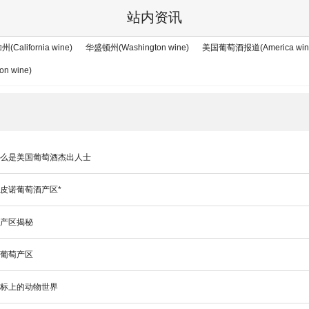
酒产区介绍
>
美国葡萄酒
站内资讯
州(California wine)
华盛顿州(Washington wine)
美国葡萄酒报道(America wine 
n wine)
什么是美国葡萄酒杰出人士
皮诺葡萄酒产区*
酒产区揭秘
谷葡萄产区
酒标上的动物世界