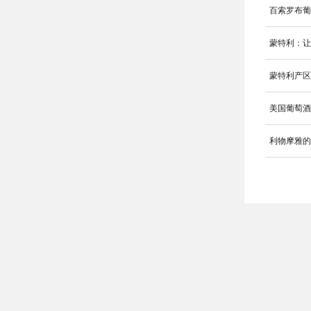
百索罗布葡萄
蒙特利：
蒙特利产区（M
美国葡萄
利物摩雅