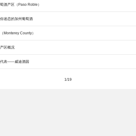
酒产区（Paso Roble）
让你迷恋的加州葡萄酒
onterey County）
酒产区概况
的代表——威迪酒园
1/19